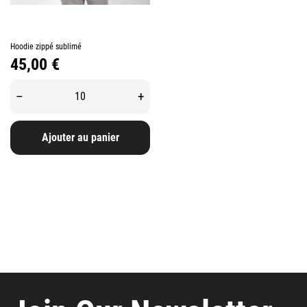
Hoodie zippé sublimé
Prix
45,00 €
–
+
Ajouter au panier