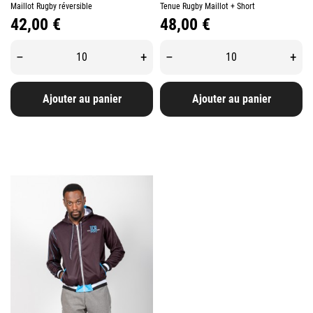
Maillot Rugby réversible
Tenue Rugby Maillot + Short
Prix
Prix
42,00 €
48,00 €
–
+
–
+
Ajouter au panier
Ajouter au panier