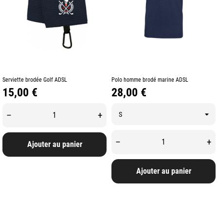
Serviette brodée Golf ADSL
Polo homme brodé marine ADSL
Prix
Prix
15,00 €
28,00 €
–
+
–
+
Ajouter au panier
Ajouter au panier