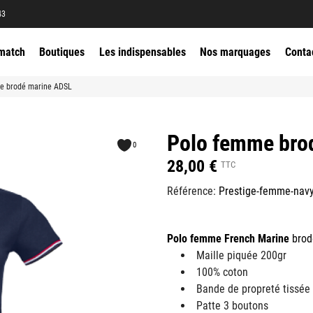
43
match
Boutiques
Les indispensables
Nos marquages
Conta
e brodé marine ADSL
Polo femme bro
0
28,00 €
TTC
Référence:
Prestige-femme-nav
Polo femme French Marine
brod
Maille piquée 200gr
100% coton
Bande de propreté tissée à
Patte 3 boutons