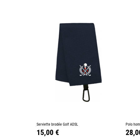
–
+
–
Serviette brodée Golf ADSL
Ajouter au panier
Polo hom
Prix
Prix
15,00 €
28,0