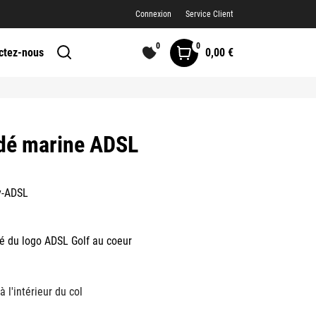
Connexion
Service Client
0
0
0,00 €
ctez-nous
dé marine ADSL
y-ADSL
é du logo ADSL Golf au coeur
 l'intérieur du col