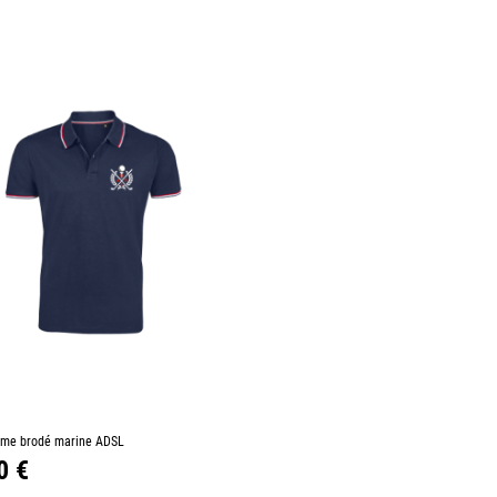
+
me brodé marine ADSL
Ajouter au panier
0 €