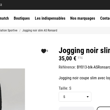
43
match
Boutiques
Les indispensables
Nos marquages
Conta
iation Sportive
Jogging noir slim AS Ronsard
Jogging noir sl
0
35,00 €
TTC
Référence:
BY013-blk-ASRonsar
Jogging noir coupe slim avec l
Taille: S