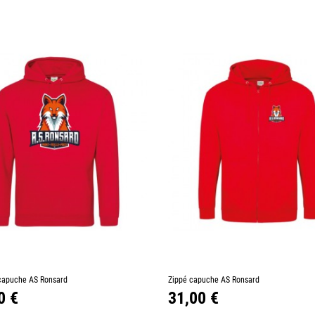
+
–
+
capuche AS Ronsard
Ajouter au panier
Zippé capuche AS Ronsard
Ajouter au p
Prix
0 €
31,00 €