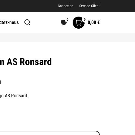
Connexion
Service Client
0
0
0,00 €
ctez-nous
im AS Ronsard
d
ogo AS Ronsard.