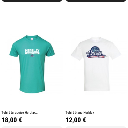
T-shirt turquoise Herblay...
T-shirt blanc Herblay
Prix
Prix
18,00 €
12,00 €