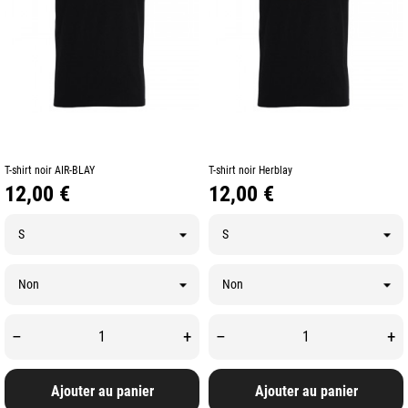
T-shirt noir AIR-BLAY
T-shirt noir Herblay
Prix
Prix
12,00 €
12,00 €
–
+
–
+
Ajouter au panier
Ajouter au panier