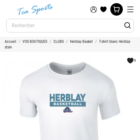
Accueil
VOS BOUTIQUES
CLUBS
Herblay Basket
T-shirt blanc Herblay
style
0