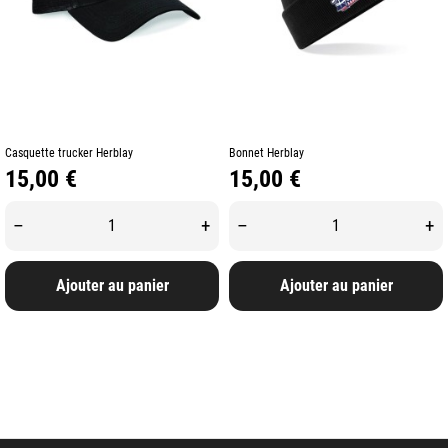
Casquette trucker Herblay
Bonnet Herblay
Prix
Prix
15,00 €
15,00 €
–
+
–
+
Ajouter au panier
Ajouter au panier