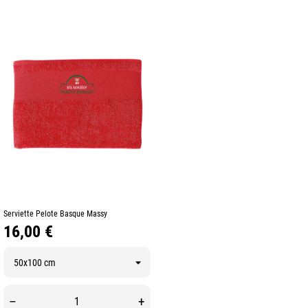
Serviette Pelote Basque Massy
Prix
16,00 €
–
+