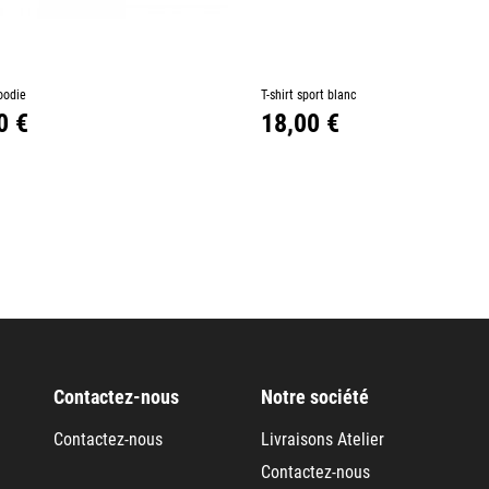
+
–
+
oodie
Ajouter au panier
T-shirt sport blanc
Ajouter au p
Prix
0 €
18,00 €
Contactez-nous
Notre société
Contactez-nous
Livraisons Atelier
Contactez-nous