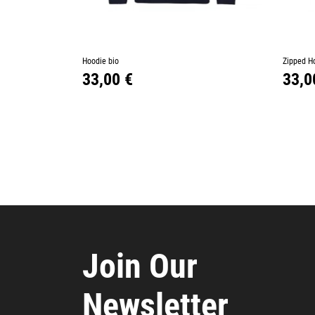
–
+
–
Hoodie bio
Ajouter au panier
Zipped H
Prix
Prix
33,00 €
33,0
Join Our
Newsletter