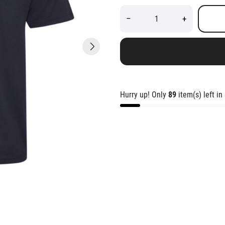
–
+
Hurry up! Only
89
item(s) left in