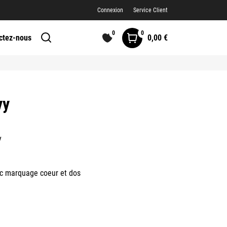
Connexion
Service Client
0
0
0,00 €
ctez-nous
vy
y
vec marquage coeur et dos