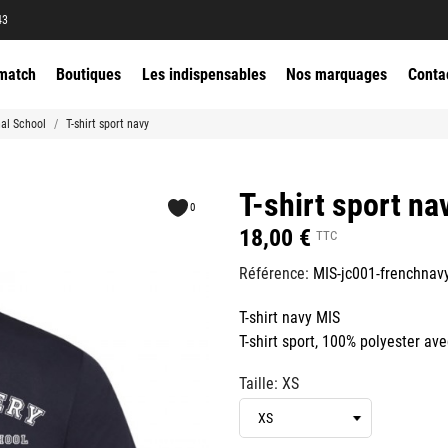
43
match
Boutiques
Les indispensables
Nos marquages
Conta
al School
T-shirt sport navy
T-shirt sport na
0
18,00 €
TTC
Référence:
MIS-jc001-frenchnav
T-shirt navy MIS
T-shirt sport, 100% polyester a
Taille: XS