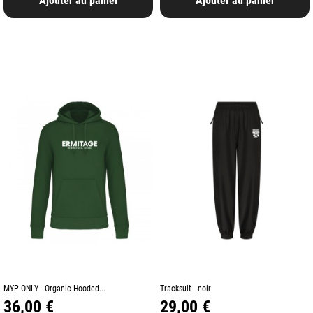
Ajouter au panier
Ajouter au panier
MYP ONLY - Organic Hooded...
Tracksuit - noir
Prix
Prix
36,00 €
29,00 €