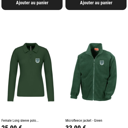
Ajouter au panier
Ajouter au panier
Female Long sleeve polo...
Microfleece jacket - Green
Prix
Prix