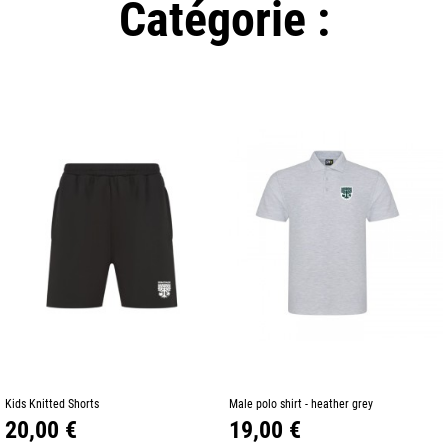
Catégorie :
Kids Knitted Shorts
Male polo shirt - heather grey
Prix
Prix
20,00 €
19,00 €