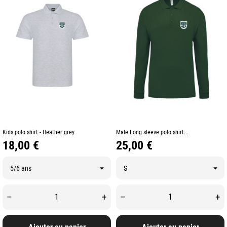
Kids polo shirt - Heather grey
Male Long sleeve polo shirt...
Prix
Prix
18,00 €
25,00 €
–
+
–
+