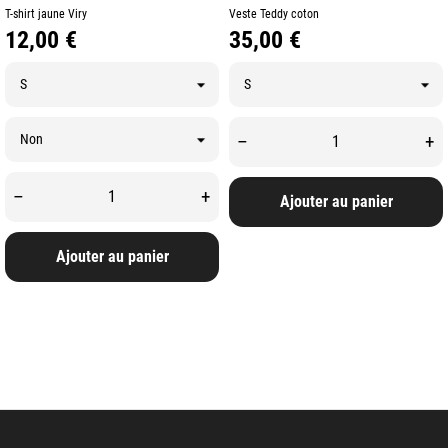
T-shirt jaune Viry
Veste Teddy coton
Prix
Prix
12,00 €
35,00 €
–
+
–
+
Ajouter au panier
Ajouter au panier