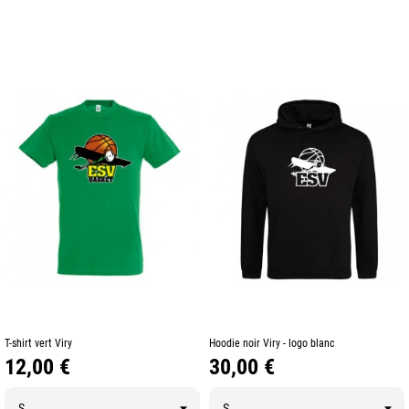
T-shirt vert Viry
Hoodie noir Viry - logo blanc
Prix
Prix
12,00 €
30,00 €