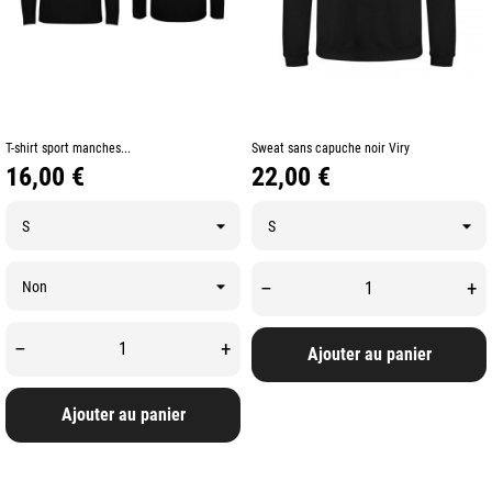
T-shirt sport manches...
Sweat sans capuche noir Viry
Prix
Prix
16,00 €
22,00 €
–
+
–
+
Ajouter au panier
Ajouter au panier