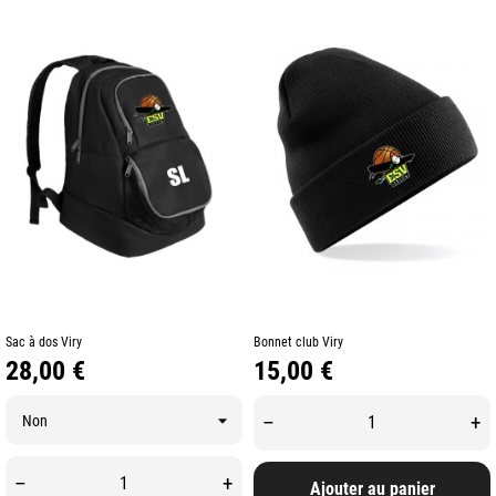
Sac à dos Viry
Bonnet club Viry
Prix
Prix
28,00 €
15,00 €
–
+
–
+
Ajouter au panier