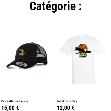
Catégorie :
Casquette trucker Viry
T-shirt blanc Viry
Prix
Prix
15,00 €
12,00 €