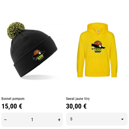
Bonnet pompom
Sweat jaune Viry
Prix
Prix
15,00 €
30,00 €
–
+