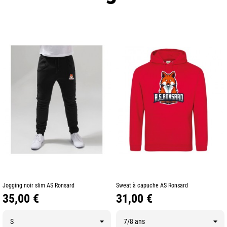
Jogging noir slim AS Ronsard
Sweat à capuche AS Ronsard
Prix
Prix
35,00 €
31,00 €