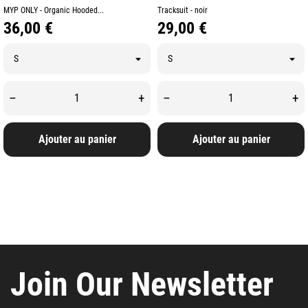
MYP ONLY - Organic Hooded...
Tracksuit - noir
Prix
Prix
36,00 €
29,00 €
–
+
–
+
Ajouter au panier
Ajouter au panier
Join Our Newsletter