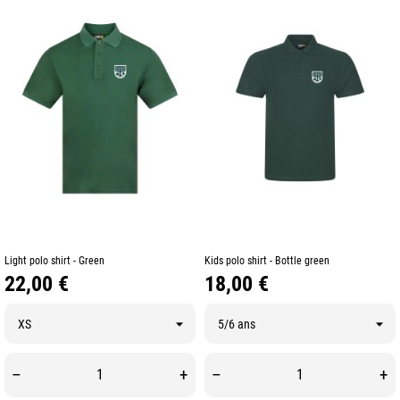
Light polo shirt - Green
Kids polo shirt - Bottle green
Prix
Prix
22,00 €
18,00 €
–
+
–
+