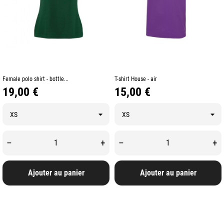
Female polo shirt - bottle...
T-shirt House - air
Prix
Prix
19,00 €
15,00 €
–
+
–
+
Ajouter au panier
Ajouter au panier