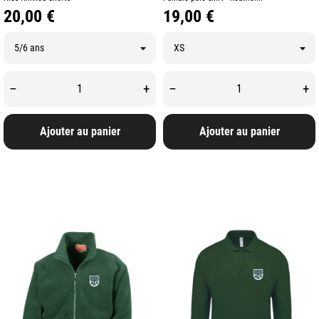
Prix
Prix
20,00 €
19,00 €
–
+
–
+
Ajouter au panier
Ajouter au panier