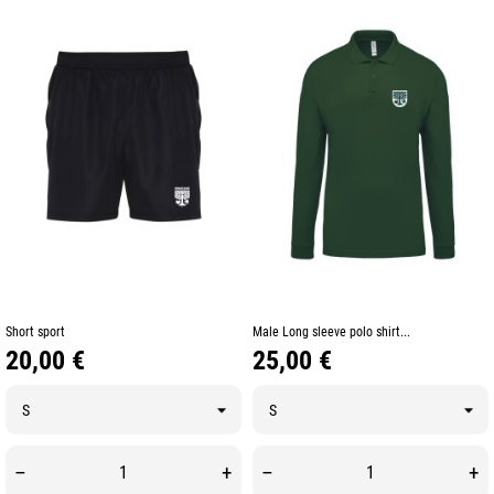
Short sport
Male Long sleeve polo shirt...
Prix
Prix
20,00 €
25,00 €
–
+
–
+