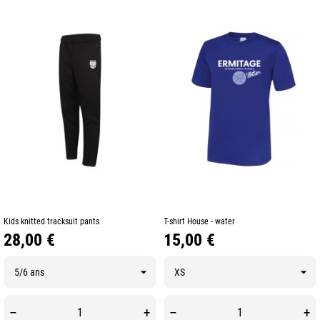
Kids knitted tracksuit pants
T-shirt House - water
Prix
Prix
28,00 €
15,00 €
–
+
–
+