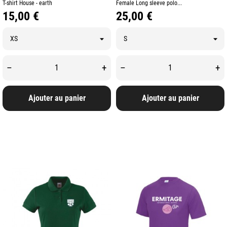
T-shirt House - earth
Female Long sleeve polo...
Prix
Prix
15,00 €
25,00 €
–
+
–
+
Ajouter au panier
Ajouter au panier