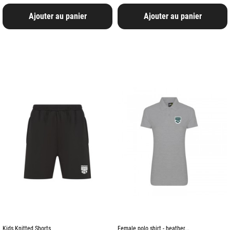
Ajouter au panier
Ajouter au panier
Kids Knitted Shorts
Female polo shirt - heather...