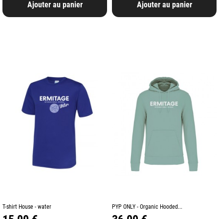
Ajouter au panier
Ajouter au panier
T-shirt House - water
PYP ONLY - Organic Hooded...
Prix
Prix