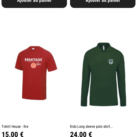
Ajouter au panier
Ajouter au panier
T-shirt House - fire
Kids Long sleeve polo shirt...
Prix
Prix
15,00 €
24,00 €