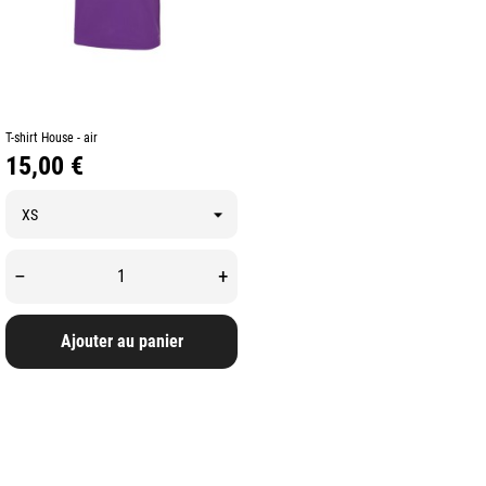
T-shirt House - air
Prix
15,00 €
–
+
Ajouter au panier