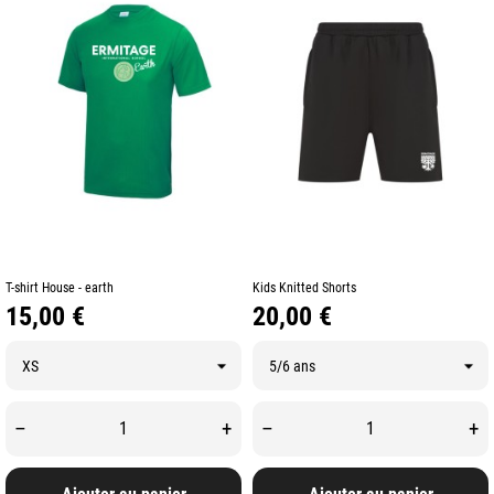
T-shirt House - earth
Kids Knitted Shorts
Prix
Prix
15,00 €
20,00 €
–
+
–
+