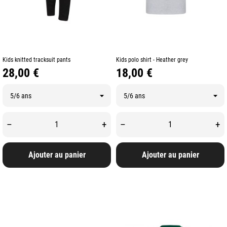
Kids knitted tracksuit pants
Kids polo shirt - Heather grey
Prix
Prix
28,00 €
18,00 €
–
+
–
+
Ajouter au panier
Ajouter au panier