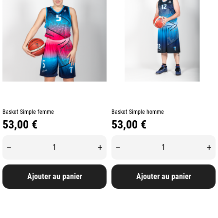
Basket Simple femme
Basket Simple homme
Prix
Prix
53,00 €
53,00 €
–
+
–
+
Ajouter au panier
Ajouter au panier