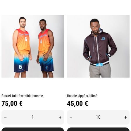
Basket full-réversible homme
Hoodie zippé sublimé
Prix
Prix
75,00 €
45,00 €
–
+
–
+