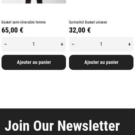
Basket semi-réversible femme
Surmaillot Basket unisexe
Prix
Prix
65,00 €
32,00 €
–
+
–
+
Ajouter au panier
Ajouter au panier
Join Our Newsletter