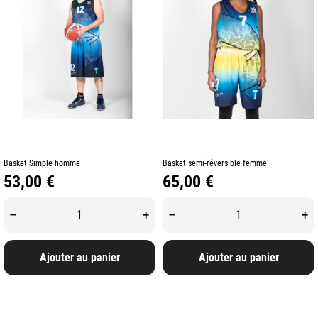
Basket Simple homme
Basket semi-réversible femme
Prix
Prix
53,00 €
65,00 €
–
+
–
+
Ajouter au panier
Ajouter au panier