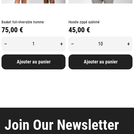
Basket full-réversible homme
Hoodie zippé sublimé
Prix
Prix
75,00 €
45,00 €
–
+
–
+
Ajouter au panier
Ajouter au panier
Join Our Newsletter