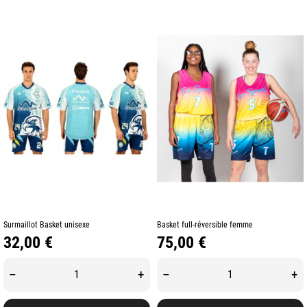
Surmaillot Basket unisexe
Basket full-réversible femme
Prix
Prix
32,00 €
75,00 €
–
+
–
+