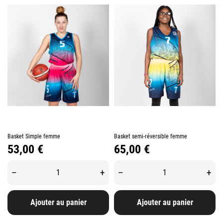
Basket Simple femme
Basket semi-réversible femme
Prix
Prix
53,00 €
65,00 €
–
+
–
+
Ajouter au panier
Ajouter au panier