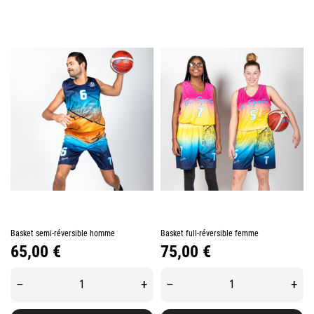
Basket semi-réversible homme
Basket full-réversible femme
Prix
Prix
65,00 €
75,00 €
–
+
–
+