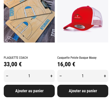
PLAQUETTE COACH
Casquette Pelote Basque Massy
Prix
Prix
33,00 €
16,00 €
–
+
–
+
Ajouter au panier
Ajouter au panier