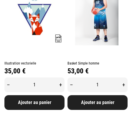
Illustration vectorielle
Basket Simple homme
Prix
Prix
35,00 €
53,00 €
–
+
–
+
Ajouter au panier
Ajouter au panier